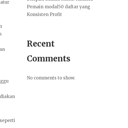
atur
Pemain modal50 daftar yang
Konsisten Profit
n
h
Recent
han
Comments
No comments to show.
nggu
ediakan
 seperti