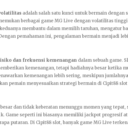
volatilitas
adalah salah satu kunci untuk bermain dengan s
nemukan berbagai game MG Live dengan volatilitas tinggi
keduanya membantu dalam memilih taruhan, mengatur ban
engan pemahaman ini, pengalaman bermain menjadi leb
risiko dan frekuensi kemenangan
dalam sebuah game. Sl
 memberikan kemenangan, tetapi hadiahnya besar ketika m
 menawarkan kemenangan lebih sering, meskipun jumlahnya 
an pemain menyesuaikan strategi bermain di Cipit88 slot
 besar dan tidak keberatan menunggu momen yang tepat, s
. Game seperti ini biasanya memiliki jackpot progresif ata
apa putaran. Di Cipit88 slot, banyak game MG Live terken