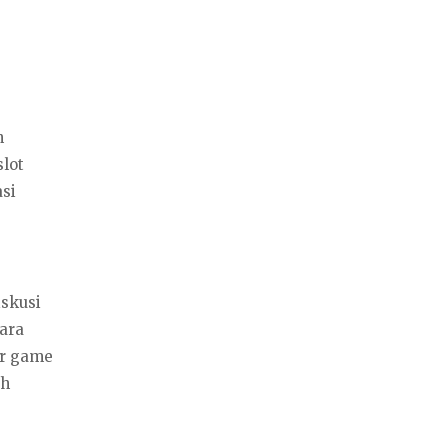
n
lot
asi
iskusi
cara
er game
ih