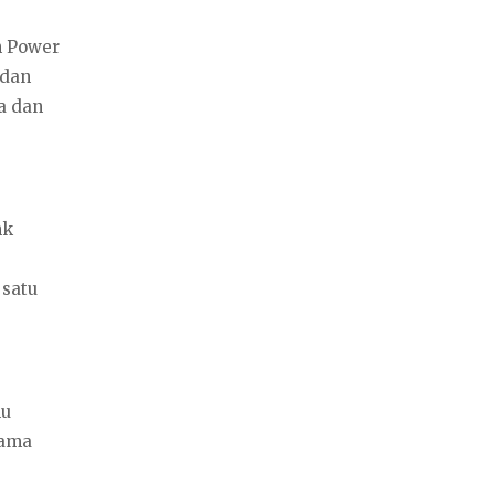
n Power
 dan
a dan
nk
 satu
lu
sama