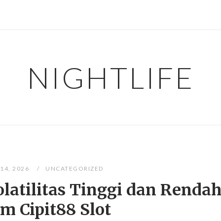
NIGHTLIFE
14, 2026
UNCATEGORIZED
latilitas Tinggi dan Renda
m Cipit88 Slot