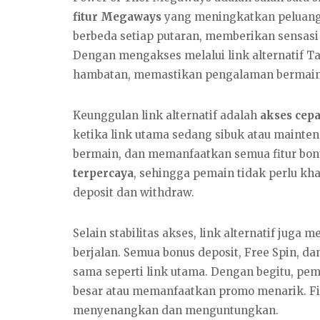
fitur Megaways
yang meningkatkan peluang 
berbeda setiap putaran, memberikan sensas
Dengan mengakses melalui link alternatif Ta
hambatan, memastikan pengalaman bermain 
Keunggulan link alternatif adalah
akses cepa
ketika link utama sedang sibuk atau maintena
bermain, dan memanfaatkan semua fitur bonus.
terpercaya
, sehingga pemain tidak perlu kh
deposit dan withdraw.
Selain stabilitas akses, link alternatif jug
berjalan. Semua bonus deposit, Free Spin, dan
sama seperti link utama. Dengan begitu, p
besar atau memanfaatkan promo menarik. Fi
menyenangkan dan menguntungkan.