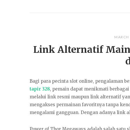
MARCH 
Link Alternatif Mai
d
Bagi para pecinta slot online, pengalaman b
tapir 328
, pemain dapat menikmati berbagai 
melalui link resmi maupun link alternatif ya
mengakses permainan favoritnya tanpa kenda
mengalami gangguan. Dengan adanya link alte
Power of Thor Megaways adalah salah satu 