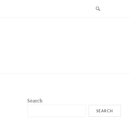
Search
h
SEARCH