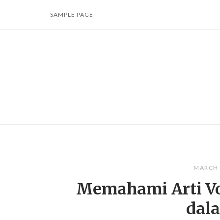
Skip
SAMPLE PAGE
to
content
MARCH 
Memahami Arti Vo
dala