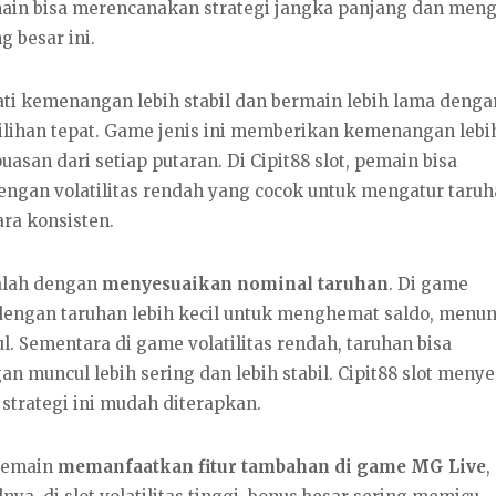
main bisa merencanakan strategi jangka panjang dan meng
 besar ini.
ti kemenangan lebih stabil dan bermain lebih lama denga
lihan tepat. Game jenis ini memberikan kemenangan lebi
san dari setiap putaran. Di Cipit88 slot, pemain bisa
gan volatilitas rendah yang cocok untuk mengatur taru
ra konsisten.
dalah dengan
menyesuaikan nominal taruhan
. Di game
i dengan taruhan lebih kecil untuk menghemat saldo, menu
Sementara di game volatilitas rendah, taruhan bisa
n muncul lebih sering dan lebih stabil. Cipit88 slot meny
 strategi ini mudah diterapkan.
 pemain
memanfaatkan fitur tambahan di game MG Live
,