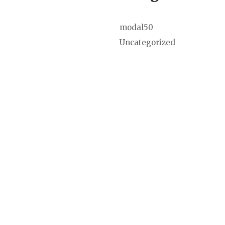
modal50
Uncategorized