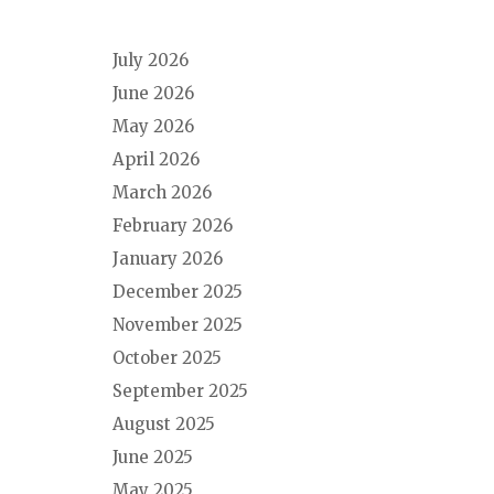
July 2026
June 2026
May 2026
April 2026
March 2026
February 2026
January 2026
December 2025
November 2025
October 2025
September 2025
August 2025
June 2025
May 2025