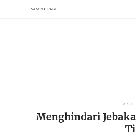
Skip
SAMPLE PAGE
to
content
APRIL
Menghindari Jebakan
Ti