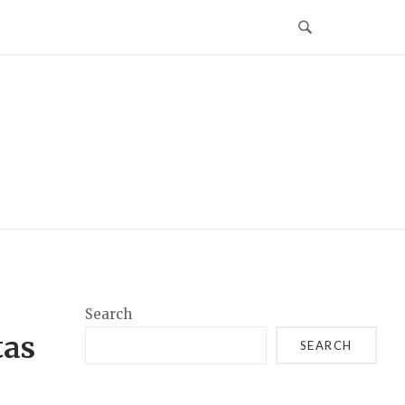
Search
tas
SEARCH