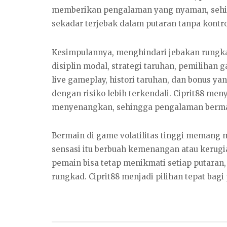
memberikan pengalaman yang nyaman, sehing
sekadar terjebak dalam putaran tanpa kontro
Kesimpulannya, menghindari jebakan rungkad
disiplin modal, strategi taruhan, pemilihan
live gameplay, histori taruhan, dan bonus yan
dengan risiko lebih terkendali. Ciprit88 me
menyenangkan, sehingga pengalaman bermain
Bermain di game volatilitas tinggi memang 
sensasi itu berbuah kemenangan atau kerug
pemain bisa tetap menikmati setiap putara
rungkad. Ciprit88 menjadi pilihan tepat bagi