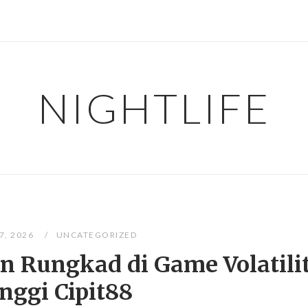
NIGHTLIFE
 7, 2026
UNCATEGORIZED
 Rungkad di Game Volatili
nggi Cipit88