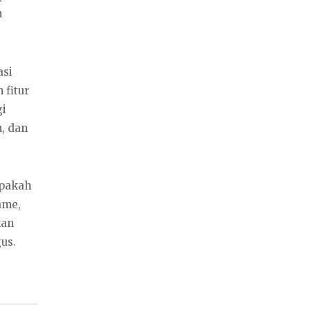
n
asi
 fitur
gi
n, dan
apakah
ame,
kan
us.