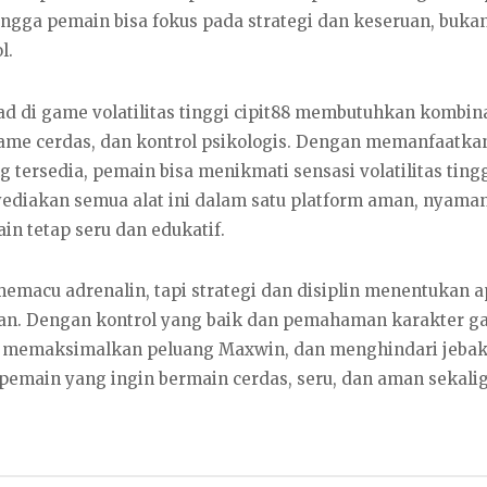
ga pemain bisa fokus pada strategi dan keseruan, buka
l.
 di game volatilitas tinggi cipit88 membutuhkan kombin
 game cerdas, dan kontrol psikologis. Dengan memanfaatkan
g tersedia, pemain bisa menikmati sensasi volatilitas ting
nyediakan semua alat ini dalam satu platform aman, nyama
 tetap seru dan edukatif.
memacu adrenalin, tapi strategi dan disiplin menentukan 
ian. Dengan kontrol yang baik dan pemahaman karakter g
n, memaksimalkan peluang Maxwin, dan menghindari jeba
 pemain yang ingin bermain cerdas, seru, dan aman sekalig