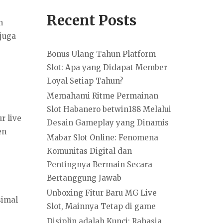
Recent Posts
n
juga
Bonus Ulang Tahun Platform
Slot: Apa yang Didapat Member
Loyal Setiap Tahun?
Memahami Ritme Permainan
Slot Habanero betwin188 Melalui
r live
Desain Gameplay yang Dinamis
en
Mabar Slot Online: Fenomena
Komunitas Digital dan
Pentingnya Bermain Secara
Bertanggung Jawab
Unboxing Fitur Baru MG Live
simal
Slot, Mainnya Tetap di game
Disiplin adalah Kunci: Rahasia