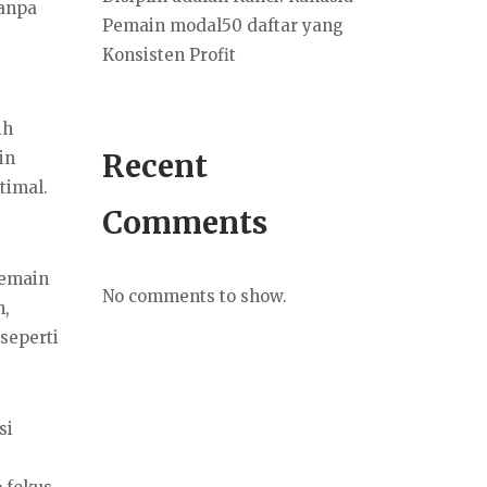
tanpa
Pemain modal50 daftar yang
Konsisten Profit
ih
Recent
in
timal.
Comments
pemain
No comments to show.
n,
seperti
si