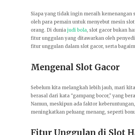
Siapa yang tidak ingin meraih kemenangan sa
oleh para pemain untuk menyebut mesin slo
orang. Di dunia
judi bola
, slot gacor bukan h
fitur unggulan yang ditawarkan oleh penyed
fitur unggulan dalam slot gacor, serta baga
Mengenal Slot Gacor
Sebelum kita melangkah lebih jauh, mari kita d
berasal dari kata “gampang bocor,” yang ber
Namun, meskipun ada faktor keberuntungan, s
meningkatkan peluang menang, seperti bonus, 
Fitur Unggulan di Slot