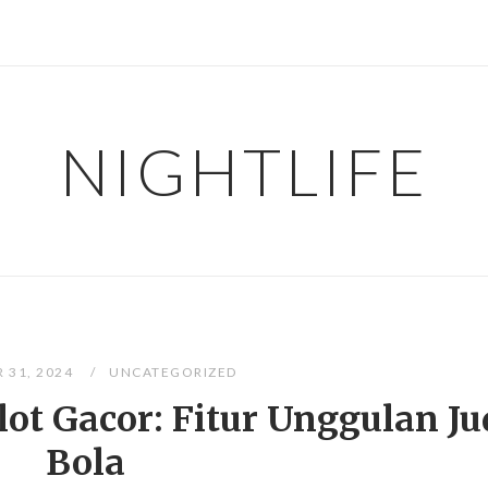
NIGHTLIFE
 31, 2024
UNCATEGORIZED
t Gacor: Fitur Unggulan Ju
Bola