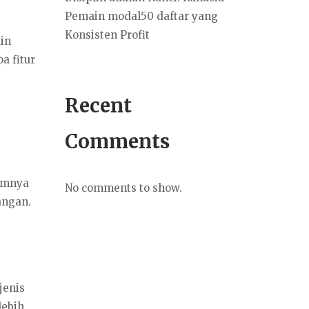
Pemain modal50 daftar yang
Konsisten Profit
in
a fitur
Recent
Comments
mumnya
No comments to show.
angan.
jenis
lebih