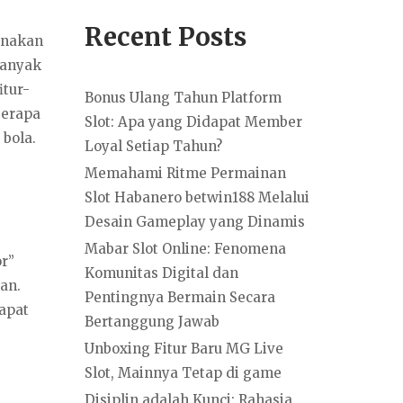
Recent Posts
gunakan
banyak
itur-
Bonus Ulang Tahun Platform
berapa
Slot: Apa yang Didapat Member
bola.
Loyal Setiap Tahun?
Memahami Ritme Permainan
Slot Habanero betwin188 Melalui
Desain Gameplay yang Dinamis
Mabar Slot Online: Fenomena
or”
Komunitas Digital dan
an.
Pentingnya Bermain Secara
dapat
Bertanggung Jawab
Unboxing Fitur Baru MG Live
Slot, Mainnya Tetap di game
Disiplin adalah Kunci: Rahasia