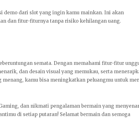
si demo dari slot yang ingin kamu mainkan. Ini akan
dan fitur-fiturnya tanpa risiko kehilangan uang.
g keberuntungan semata. Dengan memahami fitur-fitur ungg
 menarik, dan desain visual yang memukau, serta menerap
g menang, kamu bisa meningkatkan peluangmu untuk mer
saw Gaming, dan nikmati pengalaman bermain yang menyena
antimu di setiap putaran! Selamat bermain dan semoga