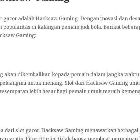
lot gacor adalah Hacksaw Gaming. Dengan inovasi dan desa
opularitas di kalangan pemain judi bola. Berikut beberap
acksaw Gaming:
yang akan dikembalikan kepada pemain dalam jangka waktu
ar peluangmu untuk menang. Slot dari Hacksaw Gaming u
kesempatan lebih besar bagi pemain untuk meraih kemen
ama dari slot gacor. Hacksaw Gaming menawarkan berbagai 
aran gratis. Fitur-fitur ini tidak hanya membuat permainan 