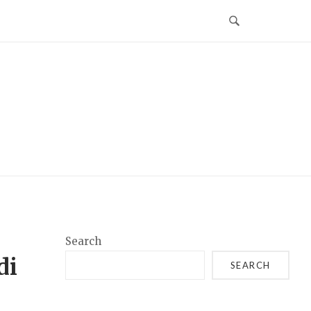
Search
di
SEARCH