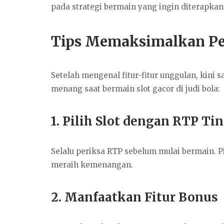
pada strategi bermain yang ingin diterapkan
Tips Memaksimalkan P
Setelah mengenal fitur-fitur unggulan, kin
menang saat bermain slot gacor di judi bola:
1.
Pilih Slot dengan RTP Ti
Selalu periksa RTP sebelum mulai bermain. 
meraih kemenangan.
2.
Manfaatkan Fitur Bonus