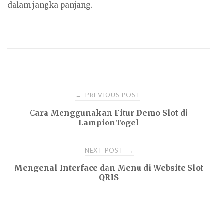
dalam jangka panjang.
Post
PREVIOUS POST
←
Cara Menggunakan Fitur Demo Slot di
navigation
LampionTogel
NEXT POST
→
Mengenal Interface dan Menu di Website Slot
QRIS