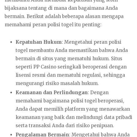
bijaksana tentang di mana dan bagaimana Anda
bermain. Berikut adalah beberapa alasan mengapa
memahami peran polisi togel itu penting:
Kepatuhan Hukum
: Mengetahui peran polisi
togel membantu Anda memastikan bahwa Anda
bermain di situs yang mematuhi hukum. Situs
seperti PP Casino seringkali beroperasi dengan
lisensi resmi dan mematuhi regulasi, sehingga
mengurangi risiko masalah hukum.
Keamanan dan Perlindungan
: Dengan
memahami bagaimana polisi togel beroperasi,
Anda dapat memilih platform yang menawarkan
keamanan yang baik dan melindungi data pribadi
serta transaksi Anda dari risiko penipuan.
Pengalaman Bermain
: Mengetahui bahwa Anda