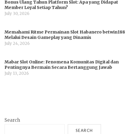
Bonus Ulang Tahun Platform Slot: Apa yang Didapat
Member Loyal Setiap Tahun?
July 30, 2026
Memahami Ritme Permainan Slot Habanero betwin188
Melalui Desain Gameplay yang Dinamis
July 24, 2026
Mabar Slot Online: Fenomena Komunitas Digital dan
Pentingnya Bermain Secara Bertanggung Jawab
July 13, 2026
Search
SEARCH