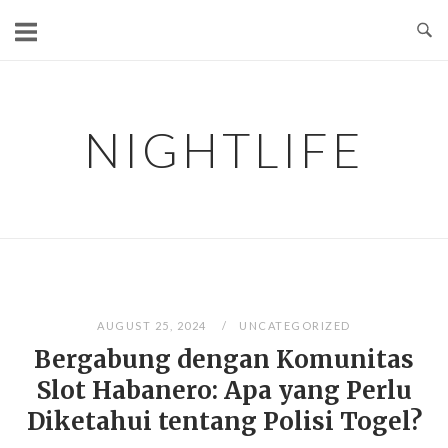
Skip
to
content
NIGHTLIFE
AUGUST 25, 2024
UNCATEGORIZED
Bergabung dengan Komunitas
Slot Habanero: Apa yang Perlu
Diketahui tentang Polisi Togel?