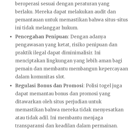
beroperasi sesuai dengan peraturan yang
berlaku. Mereka dapat melakukan audit dan
pemantauan untuk memastikan bahwa situs-situs
ini tidak melanggar hukum.
Pencegahan Penipuan
: Dengan adanya
pengawasan yang ketat, risiko penipuan dan
praktik ilegal dapat diminimalisir. Ini
menciptakan lingkungan yang lebih aman bagi
pemain dan membantu membangun kepercayaan
dalam komunitas slot.
Regulasi Bonus dan Promosi
: Polisi togel juga
dapat memantau bonus dan promosi yang
ditawarkan oleh situs perjudian untuk
memastikan bahwa mereka tidak menyesatkan
atau tidak adil. Ini membantu menjaga
transparansi dan keadilan dalam permainan.