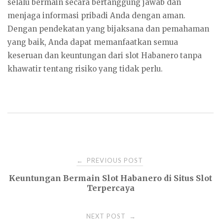
selalu bermain secara bertanggung jawab dan
menjaga informasi pribadi Anda dengan aman.
Dengan pendekatan yang bijaksana dan pemahaman
yang baik, Anda dapat memanfaatkan semua
keseruan dan keuntungan dari slot Habanero tanpa
khawatir tentang risiko yang tidak perlu.
Post
PREVIOUS POST
←
Keuntungan Bermain Slot Habanero di Situs Slot
navigation
Terpercaya
NEXT POST
→