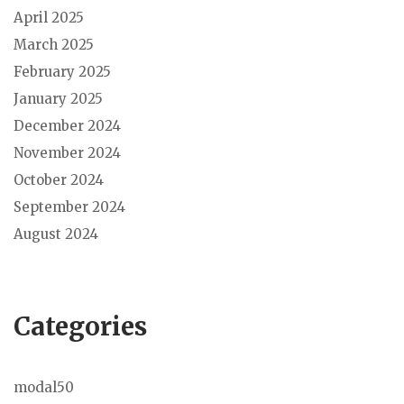
April 2025
March 2025
February 2025
January 2025
December 2024
November 2024
October 2024
September 2024
August 2024
Categories
modal50