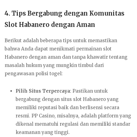
4.
Tips Bergabung dengan Komunitas
Slot Habanero dengan Aman
Berikut adalah beberapa tips untuk memastikan
bahwa Anda dapat menikmati permainan slot
Habanero dengan aman dan tanpa khawatir tentang
masalah hukum yang mungkin timbul dari
pengawasan polisi togel:
Pilih Situs Terpercaya
: Pastikan untuk
bergabung dengan situs slot Habanero yang
memiliki reputasi baik dan berlisensi secara
resmi. PP Casino, misalnya, adalah platform yang
dikenal mematuhi regulasi dan memiliki standar
keamanan yang tinggi.